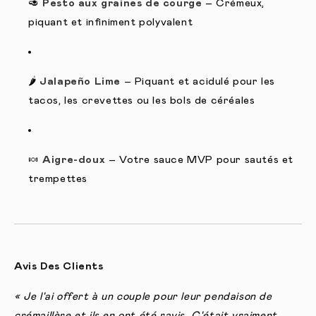
🥑
Pesto aux graines de courge
– Crémeux,
piquant et infiniment polyvalent
🌶️
Jalapeño Lime
– Piquant et acidulé pour les
tacos, les crevettes ou les bols de céréales
🍬
Aigre-doux
– Votre sauce MVP pour sautés et
trempettes
Avis Des Clients
« Je l'ai offert à un couple pour leur pendaison de
crémaillère et ils en ont été ravis. C'était vraiment