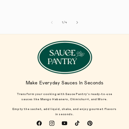
1
/
de
4
Make Everyday Sauces In Seconds
Transform your cooking with Sauce Pantry's ready-to-use
sauces like Mango Habanero, Chimichurri, and More.
Empty the sachet, add liquid, shake, and enjoy gourmet flavors
in seconds.
Facebook
Instagram
YouTube
TikTok
Pinterest