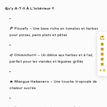
Qu'y A-T-Il À L'intérieur ?
🍕
Pizzafy
– Une base riche en tomates et herbes
pour pizzas, pains plats et pâtes
🌿
Chimichurri
– Un délice aux herbes et à l’ail,
parfait pour les viandes et légumes grillés
4.9
🔥
Mangue Habanero
– Une touche tropicale de
chaleur sucrée