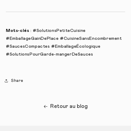
Mots-clés
: #SolutionsPetiteCuisine
#EmballageGainDePlace #CuisineSansEncombrement
#SaucesCompactes #EmballageÉcologique
#SolutionsPourGarde-mangerDeSauces
Share
Retour au blog