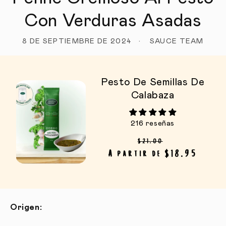
Con Verduras Asadas
8 DE SEPTIEMBRE DE 2024
SAUCE TEAM
Pesto De Semillas De
Calabaza
216 reseñas
Precio habitual
Precio de o
$21.00
A partir de $18.95
Origen: