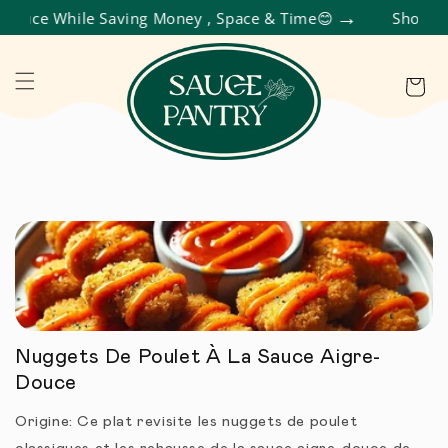
uce While Saving Money , Space & Time😊
Shop Varie
R ET PASSER AU CONTENU
Panier
Nuggets De Poulet À La Sauce Aigre-
Douce
Origine: Ce plat revisite les nuggets de poulet